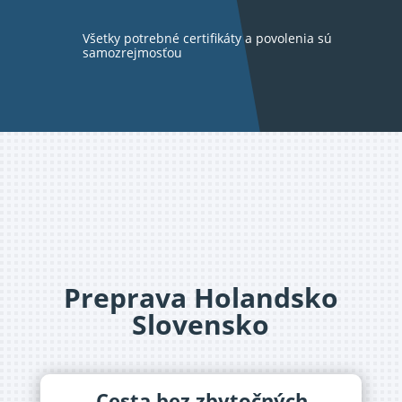
Všetky potrebné certifikáty a povolenia sú
samozrejmosťou
Preprava Holandsko
Slovensko
Cesta bez zbytočných